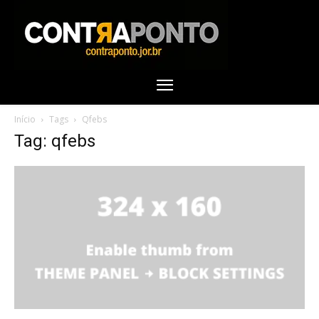
Início
Tags
Qfebs
Tag: qfebs