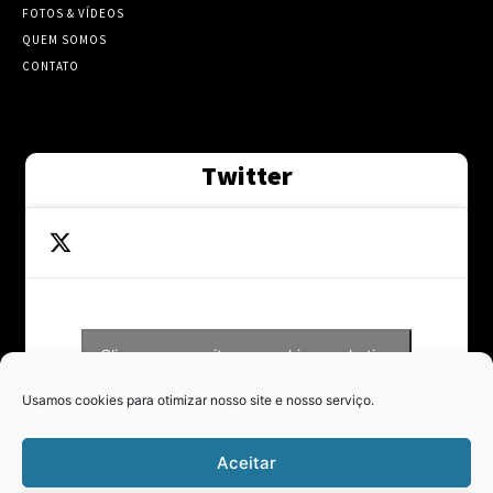
FOTOS & VÍDEOS
QUEM SOMOS
CONTATO
Twitter
Clique para aceitar os cookies marketing
Tweets by Contraponto_jor
e ativar este conteúdo
Usamos cookies para otimizar nosso site e nosso serviço.
Aceitar