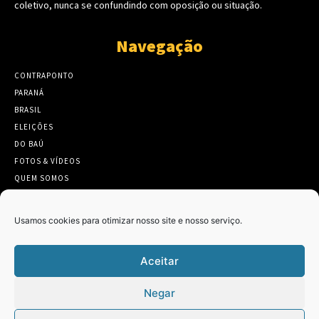
coletivo, nunca se confundindo com oposição ou situação.
Navegação
CONTRAPONTO
PARANÁ
BRASIL
ELEIÇÕES
DO BAÚ
FOTOS & VÍDEOS
QUEM SOMOS
CONTATO
Usamos cookies para otimizar nosso site e nosso serviço.
Aceitar
Twitter
Clique para aceitar os cookies marketing
Negar
Tweets by Contraponto_jor
e ativar este conteúdo