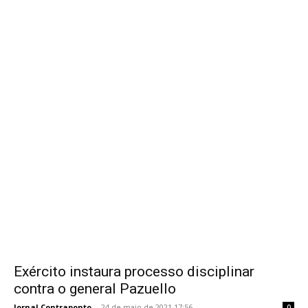
Exército instaura processo disciplinar
contra o general Pazuello
Jornal Contraponto
-
24 de maio de 2021 17:56
0