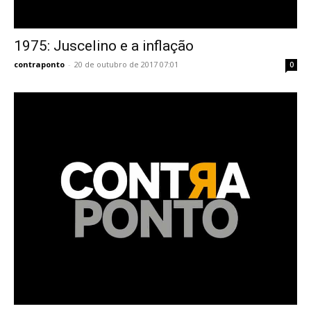
1975: Juscelino e a inflação
contraponto
-
20 de outubro de 2017 07:01
0