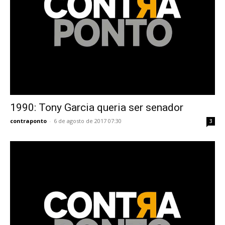
1990: Tony Garcia queria ser senador
contraponto
-
6 de agosto de 2017 07:30
3