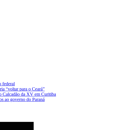
 federal
ia “voltar para o Ceará”
no Calçadão da XV em Curitiba
tos ao governo do Paraná