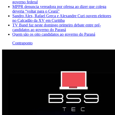
governo federal
MPPR denuncia vereadora por ofensa ao dizer que colega
deveria “voltar para o Ceará”
Sandro Alex, Rafael Greca e Alexandre Curi ouvem eleitores
no Calçadão da XV em Curitiba
TV Band faz neste domingo primeiro debate entre pré-
candidatos ao governo do Paraná
Quem são os oito candidatos ao governo do Paraná
Contraponto