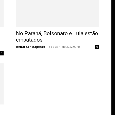
No Paraná, Bolsonaro e Lula estão
empatados
Jornal Contraponto
-
6 de abril de 2022 09:43
0
0