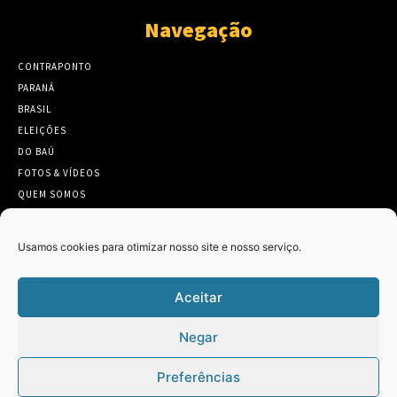
Navegação
CONTRAPONTO
PARANÁ
BRASIL
ELEIÇÕES
DO BAÚ
FOTOS & VÍDEOS
QUEM SOMOS
CONTATO
Usamos cookies para otimizar nosso site e nosso serviço.
Aceitar
Twitter
Clique para aceitar os cookies marketing
Negar
Tweets by Contraponto_jor
e ativar este conteúdo
Preferências