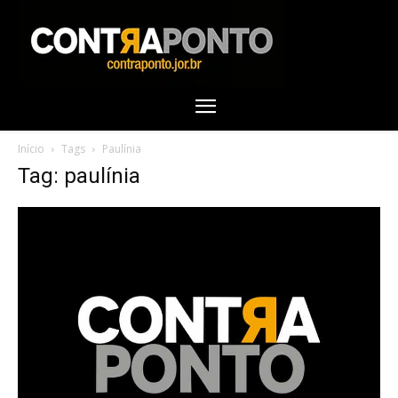
Início
Tags
Paulínia
Tag: paulínia