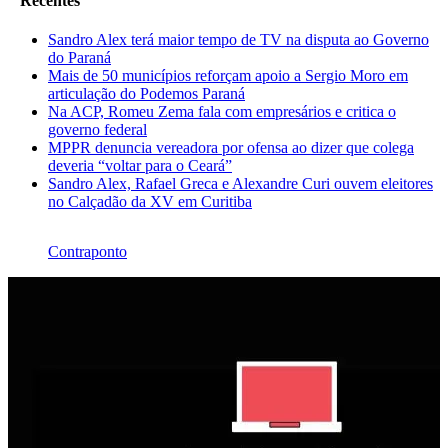
Recentes
Sandro Alex terá maior tempo de TV na disputa ao Governo
do Paraná
Mais de 50 municípios reforçam apoio a Sergio Moro em
articulação do Podemos Paraná
Na ACP, Romeu Zema fala com empresários e critica o
governo federal
MPPR denuncia vereadora por ofensa ao dizer que colega
deveria “voltar para o Ceará”
Sandro Alex, Rafael Greca e Alexandre Curi ouvem eleitores
no Calçadão da XV em Curitiba
Contraponto