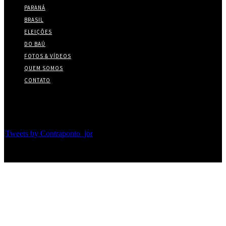
PARANÁ
BRASIL
ELEIÇÕES
DO BAÚ
FOTOS & VÍDEOS
QUEM SOMOS
CONTATO
Twitter
Tweets by Contraponto_jor