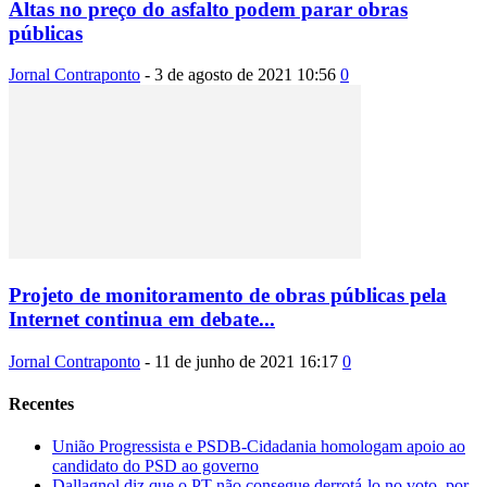
Altas no preço do asfalto podem parar obras
públicas
Jornal Contraponto
-
3 de agosto de 2021 10:56
0
Projeto de monitoramento de obras públicas pela
Internet continua em debate...
Jornal Contraponto
-
11 de junho de 2021 16:17
0
Recentes
União Progressista e PSDB-Cidadania homologam apoio ao
candidato do PSD ao governo
Dallagnol diz que o PT não consegue derrotá-lo no voto, por