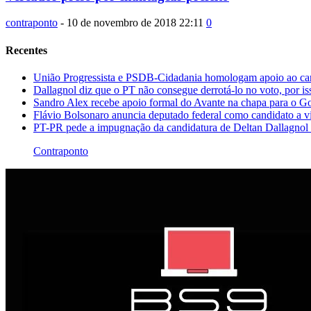
contraponto
-
10 de novembro de 2018 22:11
0
Recentes
União Progressista e PSDB-Cidadania homologam apoio ao ca
Dallagnol diz que o PT não consegue derrotá-lo no voto, por iss
Sandro Alex recebe apoio formal do Avante na chapa para o G
Flávio Bolsonaro anuncia deputado federal como candidato a vi
PT-PR pede a impugnação da candidatura de Deltan Dallagnol
Contraponto