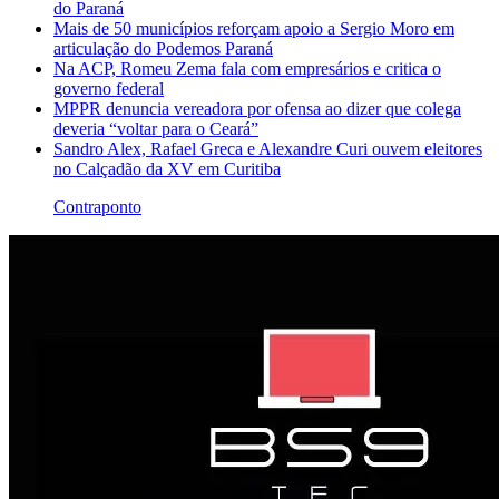
do Paraná
Mais de 50 municípios reforçam apoio a Sergio Moro em
articulação do Podemos Paraná
Na ACP, Romeu Zema fala com empresários e critica o
governo federal
MPPR denuncia vereadora por ofensa ao dizer que colega
deveria “voltar para o Ceará”
Sandro Alex, Rafael Greca e Alexandre Curi ouvem eleitores
no Calçadão da XV em Curitiba
Contraponto