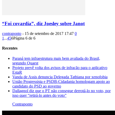
“Foi covardia”, diz Joesley sobre Janot
contraponto
-
15 de setembro de 2017 17:47
0
1
...
4
5
6
Página 6 de 6
Recentes
Paraná tem infraestrutura mais bem avaliada do Brasil,
segundo Quaest
Projeto prevê volta dos avisos de infração para o aplicativo
EstaR
Vanda de Assis denuncia Delegada Tathiana por xenofobia
União Progressista e PSDB-Cidadania homologam apoio ao
candidato do PSD ao governo
Dallagnol diz que o PT não consegue derrotá-lo no voto, por
isso quer “retirá-lo antes do voto”
Contraponto