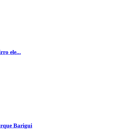
ro ele...
arque Barigui