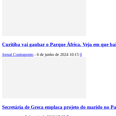
Curitiba vai ganhar o Parque África. Veja em que bair
Jornal Contraponto
-
6 de junho de 2024 10:15
0
Secretária de Greca emplaca projeto do marido no P