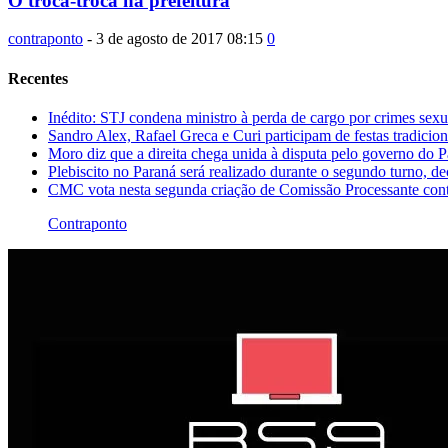
O troca-troca na prefeitura
contraponto
-
3 de agosto de 2017 08:15
0
Recentes
Inédito: STJ condena ministro à perda de cargo por crimes sexu
Sandro Alex, Rafael Greca e Curi participam de festas tradicio
Moro diz que a direita chega unida à disputa pelo governo do 
Plebiscito no Paraná será realizado durante o segundo turno, d
CMC vota nesta segunda criação de Comissão Processante cont
Contraponto