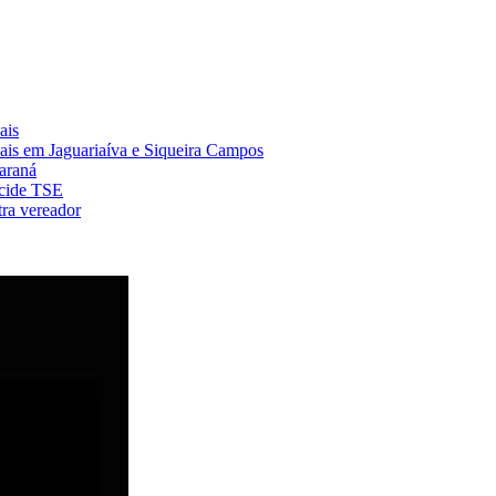
ais
nais em Jaguariaíva e Siqueira Campos
Paraná
ecide TSE
ra vereador