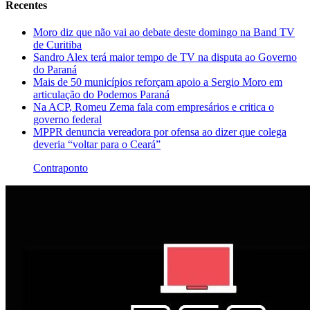
Recentes
Moro diz que não vai ao debate deste domingo na Band TV
de Curitiba
Sandro Alex terá maior tempo de TV na disputa ao Governo
do Paraná
Mais de 50 municípios reforçam apoio a Sergio Moro em
articulação do Podemos Paraná
Na ACP, Romeu Zema fala com empresários e critica o
governo federal
MPPR denuncia vereadora por ofensa ao dizer que colega
deveria “voltar para o Ceará”
Contraponto