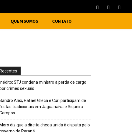
QUEM SOMOS
CONTATO
Recentes
Inédito: STJ condena ministro à perda de cargo
por crimes sexuais
Sandro Alex, Rafael Greca e Curi participam de
festas tradicionais em Jaguariaíva e Siqueira
Campos
Moro diz que a direita chega unida à disputa pelo
governo do Paraná