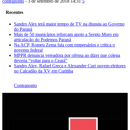
contraponto
-
3 de setembro de 2018 14:31
5
Recentes
Sandro Alex terá maior tempo de TV na disputa ao Governo
do Paraná
Mais de 50 municípios reforçam apoio a Sergio Moro em
articulação do Podemos Paraná
Na ACP, Romeu Zema fala com empresários e critica o
governo federal
MPPR denuncia vereadora por ofensa ao dizer que colega
deveria “voltar para o Ceará”
Sandro Alex, Rafael Greca e Alexandre Curi ouvem eleitores
no Calçadão da XV em Curitiba
Contraponto