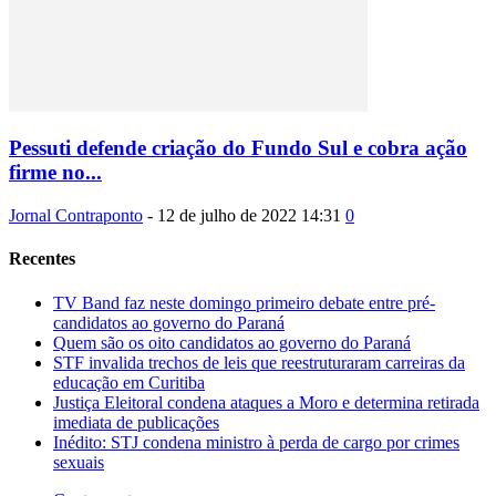
Pessuti defende criação do Fundo Sul e cobra ação
firme no...
Jornal Contraponto
-
12 de julho de 2022 14:31
0
Recentes
TV Band faz neste domingo primeiro debate entre pré-
candidatos ao governo do Paraná
Quem são os oito candidatos ao governo do Paraná
STF invalida trechos de leis que reestruturaram carreiras da
educação em Curitiba
Justiça Eleitoral condena ataques a Moro e determina retirada
imediata de publicações
Inédito: STJ condena ministro à perda de cargo por crimes
sexuais