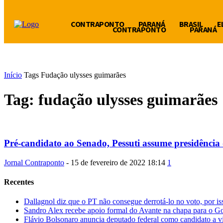
CONTRAPONTO
PARANÁ
BRASIL
E
CONTRAPONTO
PARANÁ
Início
Tags
Fudação ulysses guimarães
Tag: fudação ulysses guimarães
Pré-candidato ao Senado, Pessuti assume presidência
Jornal Contraponto
-
15 de fevereiro de 2022 18:14
1
Recentes
Dallagnol diz que o PT não consegue derrotá-lo no voto, por iss
Sandro Alex recebe apoio formal do Avante na chapa para o G
Flávio Bolsonaro anuncia deputado federal como candidato a vi