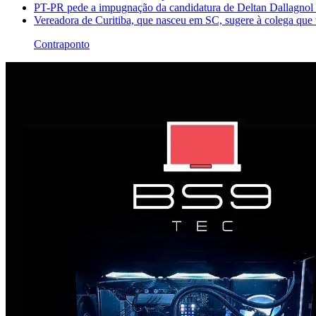
PT-PR pede a impugnação da candidatura de Deltan Dallagnol
Vereadora de Curitiba, que nasceu em SC, sugere à colega que 
Contraponto