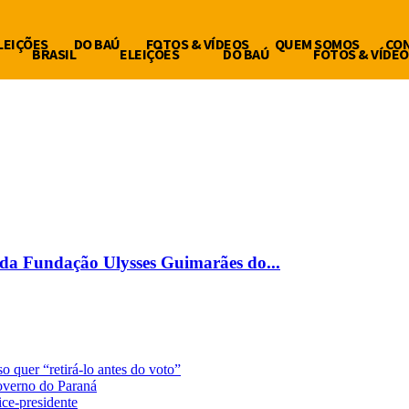
LEIÇÕES
DO BAÚ
FOTOS & VÍDEOS
QUEM SOMOS
CO
BRASIL
ELEIÇÕES
DO BAÚ
FOTOS & VÍDEO
 da Fundação Ulysses Guimarães do...
o quer “retirá-lo antes do voto”
overno do Paraná
ce-presidente