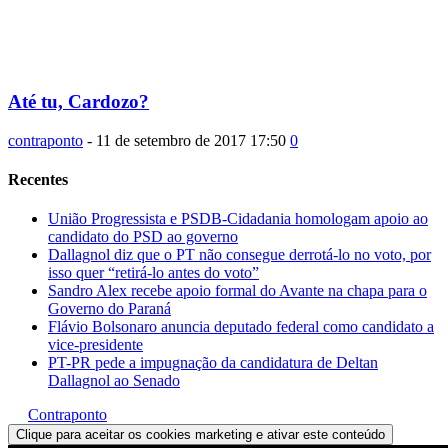
Até tu, Cardozo?
contraponto
-
11 de setembro de 2017 17:50
0
Recentes
União Progressista e PSDB-Cidadania homologam apoio ao
candidato do PSD ao governo
Dallagnol diz que o PT não consegue derrotá-lo no voto, por
isso quer “retirá-lo antes do voto”
Sandro Alex recebe apoio formal do Avante na chapa para o
Governo do Paraná
Flávio Bolsonaro anuncia deputado federal como candidato a
vice-presidente
PT-PR pede a impugnação da candidatura de Deltan
Dallagnol ao Senado
Contraponto
Clique para aceitar os cookies marketing e ativar este conteúdo