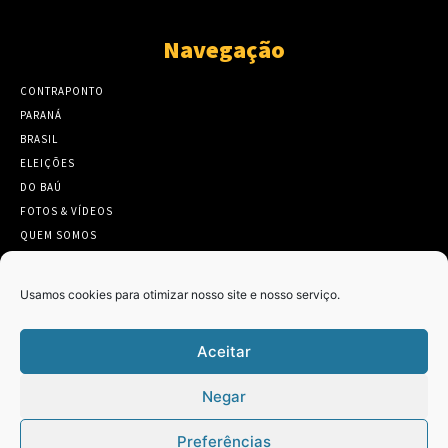
Navegação
CONTRAPONTO
PARANÁ
BRASIL
ELEIÇÕES
DO BAÚ
FOTOS & VÍDEOS
QUEM SOMOS
CONTATO
Usamos cookies para otimizar nosso site e nosso serviço.
Aceitar
Twitter
Clique para aceitar os cookies marketing
Negar
Tweets by Contraponto_jor
e ativar este conteúdo
Preferências