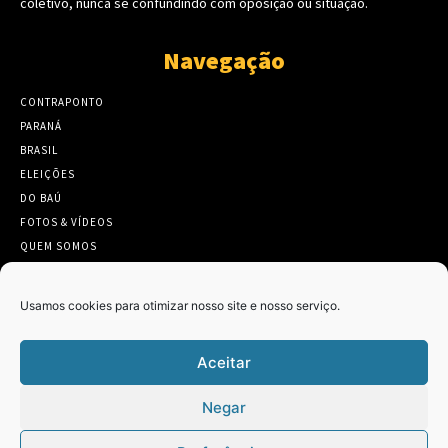
coletivo, nunca se confundindo com oposição ou situação.
Navegação
CONTRAPONTO
PARANÁ
BRASIL
ELEIÇÕES
DO BAÚ
FOTOS & VÍDEOS
QUEM SOMOS
CONTATO
Usamos cookies para otimizar nosso site e nosso serviço.
Aceitar
Twitter
Clique para aceitar os cookies marketing
Negar
Tweets by Contraponto_jor
e ativar este conteúdo