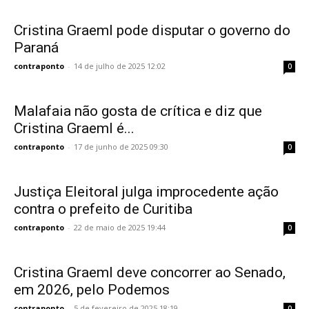
Cristina Graeml pode disputar o governo do
Paraná
contraponto
-
14 de julho de 2025 12:02
0
Malafaia não gosta de crítica e diz que
Cristina Graeml é...
contraponto
-
17 de junho de 2025 09:30
0
Justiça Eleitoral julga improcedente ação
contra o prefeito de Curitiba
contraponto
-
22 de maio de 2025 19:44
0
Cristina Graeml deve concorrer ao Senado,
em 2026, pelo Podemos
contraponto
-
5 de fevereiro de 2025 18:19
0