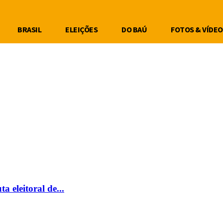
BRASIL
ELEIÇÕES
DO BAÚ
FOTOS & VÍDEO
 eleitoral de...