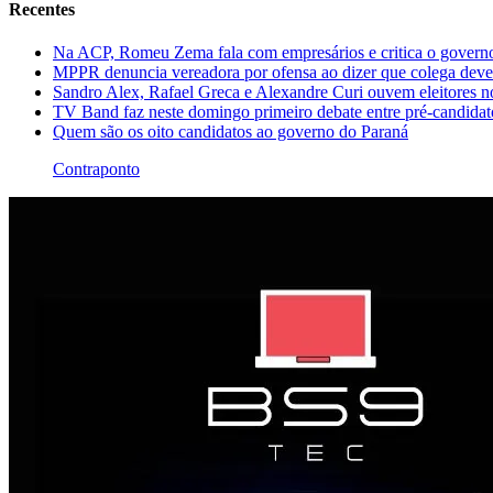
Recentes
Na ACP, Romeu Zema fala com empresários e critica o governo
MPPR denuncia vereadora por ofensa ao dizer que colega dever
Sandro Alex, Rafael Greca e Alexandre Curi ouvem eleitores 
TV Band faz neste domingo primeiro debate entre pré-candida
Quem são os oito candidatos ao governo do Paraná
Contraponto