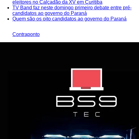
eleitores no Calçadão da XV em Curitiba
TV Band faz neste domingo primeiro debate entre pré-
candidatos ao governo do Paraná
Quem são os oito candidatos ao governo do Paraná
Contraponto