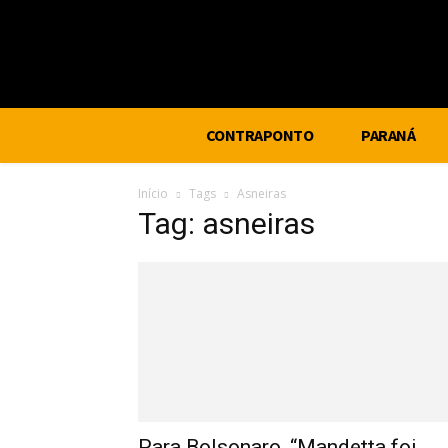
CONTRAPONTO
PARANÁ
Início
Tags
Asneiras
Tag: asneiras
Para Bolsonaro, “Mandetta foi