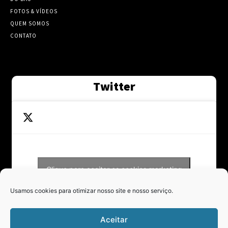
FOTOS & VÍDEOS
QUEM SOMOS
CONTATO
Twitter
Clique para aceitar os cookies marketing
Tweets by Contraponto_jor
e ativar este conteúdo
Usamos cookies para otimizar nosso site e nosso serviço.
Aceitar