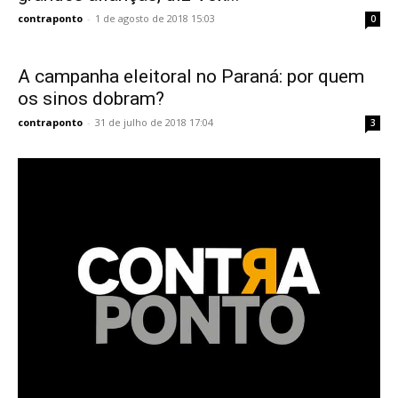
contraponto
-
1 de agosto de 2018 15:03
0
A campanha eleitoral no Paraná: por quem
os sinos dobram?
contraponto
-
31 de julho de 2018 17:04
3