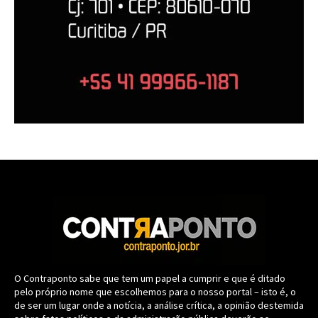
O Contraponto sabe que tem um papel a cumprir e que é ditado
pelo próprio nome que escolhemos para o nosso portal – isto é, o
de ser um lugar onde a notícia, a análise crítica, a opinião destemida