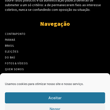
sobre fatos políticos e da administração pública deverão se
submeter a um só critério: a de permanecerem fieis ao interesse
coletivo, nunca se confundindo com oposição ou situação.
Navegação
CONTRAPONTO
PARANÁ
BRASIL
ELEIÇÕES
DO BAÚ
FOTOS & VÍDEOS
QUEM SOMOS
CONTATO
Usamos cookies para otimizar nosso site e nosso serviço.
Aceitar
Twitter
Clique para aceitar os cookies marketing
Negar
Tweets by Contraponto_jor