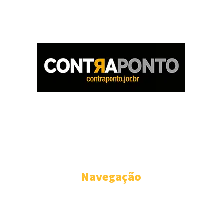
O Contraponto sabe que tem um papel a cumprir e que é ditado
pelo próprio nome que escolhemos para o nosso portal – isto é, o
de ser um lugar onde a notícia, a análise crítica, a opinião destemida
sobre fatos políticos e da administração pública deverão se
submeter a um só critério: a de permanecerem fieis ao interesse
coletivo, nunca se confundindo com oposição ou situação.
Navegação
CONTRAPONTO
PARANÁ
BRASIL