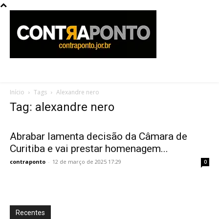
Início
Tags
Alexandre nero
Tag: alexandre nero
Abrabar lamenta decisão da Câmara de
Curitiba e vai prestar homenagem...
contraponto
-
12 de março de 2025 17:29
0
Recentes