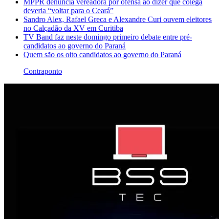
MPPR denuncia vereadora por ofensa ao dizer que colega
deveria “voltar para o Ceará”
Sandro Alex, Rafael Greca e Alexandre Curi ouvem eleitores
no Calçadão da XV em Curitiba
TV Band faz neste domingo primeiro debate entre pré-
candidatos ao governo do Paraná
Quem são os oito candidatos ao governo do Paraná
Contraponto