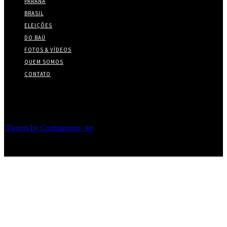
PARANÁ
BRASIL
ELEIÇÕES
DO BAÚ
FOTOS & VÍDEOS
QUEM SOMOS
CONTATO
Twitter
Tweets by Contraponto_jor