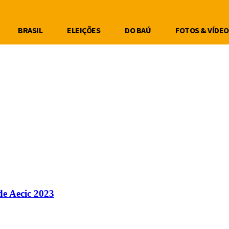
BRASIL
ELEIÇÕES
DO BAÚ
FOTOS & VÍDEO
de Aecic 2023