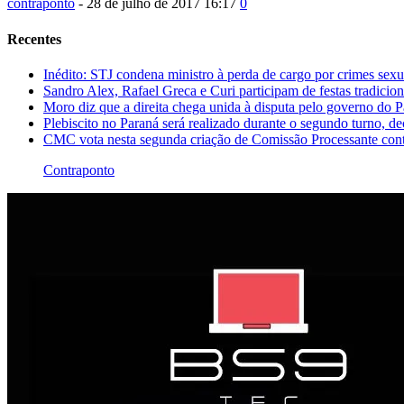
contraponto
-
28 de julho de 2017 16:17
0
Recentes
Inédito: STJ condena ministro à perda de cargo por crimes sexu
Sandro Alex, Rafael Greca e Curi participam de festas tradicio
Moro diz que a direita chega unida à disputa pelo governo do 
Plebiscito no Paraná será realizado durante o segundo turno, d
CMC vota nesta segunda criação de Comissão Processante cont
Contraponto