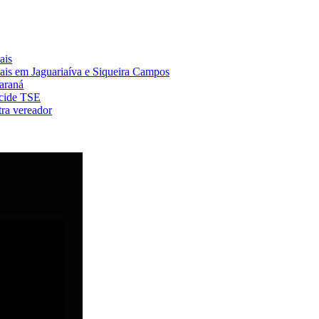
ais
nais em Jaguariaíva e Siqueira Campos
Paraná
ecide TSE
ra vereador