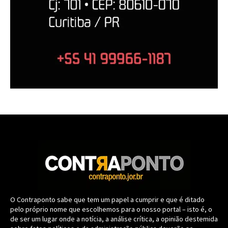
O Contraponto sabe que tem um papel a cumprir e que é ditado
pelo próprio nome que escolhemos para o nosso portal – isto é, o
de ser um lugar onde a notícia, a análise crítica, a opinião destemida