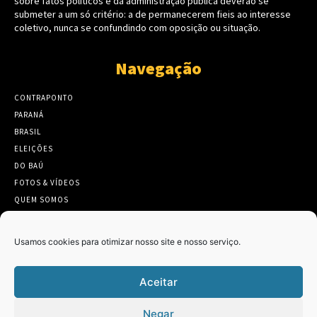
sobre fatos políticos e da administração pública deverão se
submeter a um só critério: a de permanecerem fieis ao interesse
coletivo, nunca se confundindo com oposição ou situação.
Navegação
CONTRAPONTO
PARANÁ
BRASIL
ELEIÇÕES
DO BAÚ
FOTOS & VÍDEOS
QUEM SOMOS
CONTATO
Usamos cookies para otimizar nosso site e nosso serviço.
Aceitar
Twitter
Clique para aceitar os cookies marketing
Negar
Tweets by Contraponto_jor