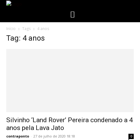
Início
Tags
4 anos
Tag: 4 anos
Silvinho ‘Land Rover’ Pereira condenado a 4
anos pela Lava Jato
contraponto
-
27 de julho de 2020 18:18
0