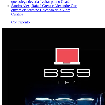
que colega deveria “voltar para o Ceará”
Sandro Alex, Rafael Greca e Alexandre Curi
ouvem eleitores no Calçadão da XV em
Curitiba
Contraponto