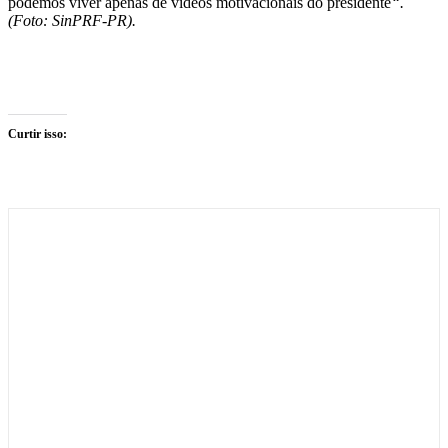
podemos viver apenas de vídeos motivacionais do presidente
“.
(Foto: SinPRF-PR).
Curtir isso: